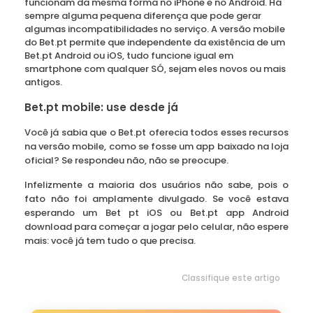
funcionam da mesma forma no iPhone e no Android. Há
sempre alguma pequena diferença que pode gerar
algumas incompatibilidades no serviço. A versão mobile
do Bet.pt permite que independente da existência de um
Bet.pt Android ou iOS, tudo funcione igual em
smartphone com qualquer SÓ, sejam eles novos ou mais
antigos.
Bet.pt mobile: use desde já
Você já sabia que o Bet.pt oferecia todos esses recursos
na versão mobile, como se fosse um app baixado na loja
oficial? Se respondeu não, não se preocupe.
Infelizmente a maioria dos usuários não sabe, pois o
fato não foi amplamente divulgado. Se você estava
esperando um Bet pt iOS ou Bet.pt app Android
download para começar a jogar pelo celular, não espere
mais: você já tem tudo o que precisa.
Classifique este artigo