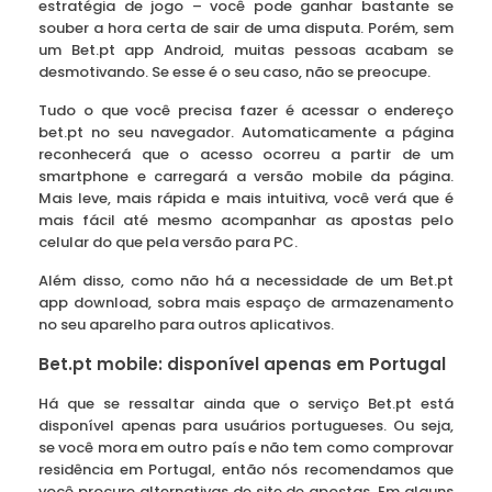
estratégia de jogo – você pode ganhar bastante se
souber a hora certa de sair de uma disputa. Porém, sem
um Bet.pt app Android, muitas pessoas acabam se
desmotivando. Se esse é o seu caso, não se preocupe.
Tudo o que você precisa fazer é acessar o endereço
bet.pt no seu navegador. Automaticamente a página
reconhecerá que o acesso ocorreu a partir de um
smartphone e carregará a versão mobile da página.
Mais leve, mais rápida e mais intuitiva, você verá que é
mais fácil até mesmo acompanhar as apostas pelo
celular do que pela versão para PC.
Além disso, como não há a necessidade de um Bet.pt
app download, sobra mais espaço de armazenamento
no seu aparelho para outros aplicativos.
Bet.pt mobile: disponível apenas em Portugal
Há que se ressaltar ainda que o serviço Bet.pt está
disponível apenas para usuários portugueses. Ou seja,
se você mora em outro país e não tem como comprovar
residência em Portugal, então nós recomendamos que
você procure alternativas de site de apostas. Em alguns