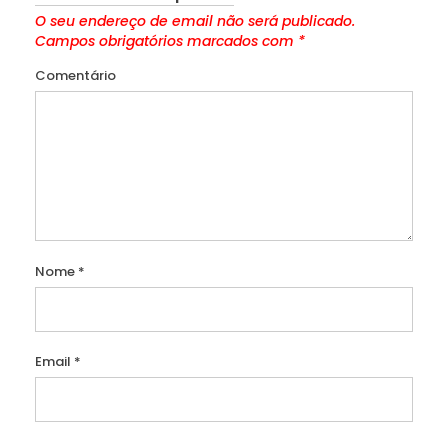
O seu endereço de email não será publicado.
Campos obrigatórios marcados com
*
Comentário
Nome
*
Email
*