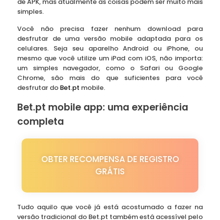
de APK, mas atualmente as coisas podem ser muito mais
simples.
Você não precisa fazer nenhum download para
desfrutar de uma versão mobile adaptada para os
celulares. Seja seu aparelho Android ou iPhone, ou
mesmo que você utilize um iPad com iOS, não importa:
um simples navegador, como o Safari ou Google
Chrome, são mais do que suficientes para você
desfrutar do
Bet.pt
mobile.
Bet.pt mobile app: uma experiência
completa
OBTER RECOMPENSA DE REGISTRO
GRÁTIS
Tudo aquilo que você já está acostumado a fazer na
versão tradicional do Bet.pt também está acessível pelo