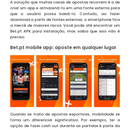
A solução que muitas casas de apostas recorrem é a de
criar um app e armazená-lo em uma fonte externa para
que o usuário possa baixá-lo. Contudo, ao fazer
download a partir de fontes externas, o smartphone fica
a mercê de maiores riscos. Você pode até encontrar um
Bet.pt APK para instalação, mas saiba que isso não é
preciso.
Bet.pt mobile app: aposte em qualquer lugar
Quando se trata de apostas esportivas, mobilidade se
torna um diferencial significativo. Por exemplo, ter a
opção de fazer cash out durante as partidas é parte da