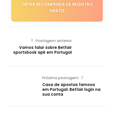
OBTER RECOMPENSA DE REGISTRO
GRÁTIS
Postagem anterior
Vamos falar sobre Betfair
sportsbook apk em Portugal
Próxima postagem
Casa de apostas famosa
em Portugal: Betfair login na
sua conta