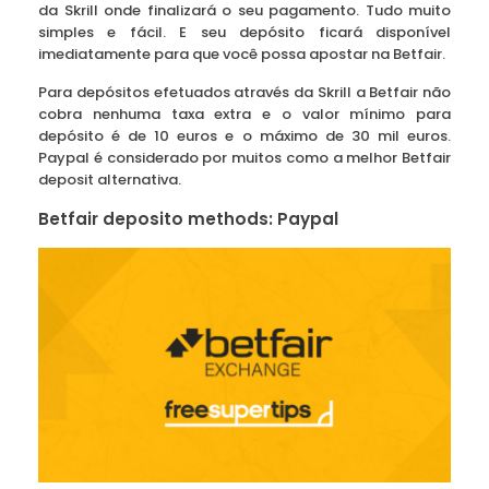
da Skrill onde finalizará o seu pagamento. Tudo muito
simples e fácil. E seu depósito ficará disponível
imediatamente para que você possa apostar na Betfair.
Para depósitos efetuados através da Skrill a Betfair não
cobra nenhuma taxa extra e o valor mínimo para
depósito é de 10 euros e o máximo de 30 mil euros.
Paypal é considerado por muitos como a melhor Betfair
deposit alternativa.
Betfair deposito methods: Paypal