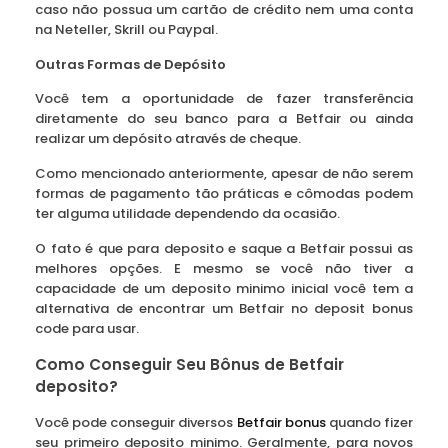
caso não possua um cartão de crédito nem uma conta
na Neteller, Skrill ou Paypal.
Outras Formas de Depósito
Você tem a oportunidade de fazer transferência
diretamente do seu banco para a Betfair ou ainda
realizar um depósito através de cheque.
Como mencionado anteriormente, apesar de não serem
formas de pagamento tão práticas e cômodas podem
ter alguma utilidade dependendo da ocasião.
O fato é que para deposito e saque a Betfair possui as
melhores opções. E mesmo se você não tiver a
capacidade de um deposito minimo inicial você tem a
alternativa de encontrar um Betfair no deposit bonus
code para usar.
Como Conseguir Seu Bônus de Betfair
deposito?
Você pode conseguir diversos
Betfair bonus
quando fizer
seu primeiro deposito minimo. Geralmente, para novos