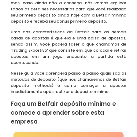
mas, caso ainda não a conheça, nós vamos explicar
todos os detalhes necessários para que você realizado
seu primeiro deposito ainda hoje com a Betfair minimo
deposito e receba seu bonus primeiro deposito.
Uma das características da Betfair para as demais
casas de apostas é que ela é uma bolsa de apostas,
sendo assim, você poderá fazer o que chamamos de
‘Trading Exportivo’ que consiste em, que colocar e retirar
apostas em um jogo enquanto a partida está
acontecendo.
Nesse guia você aprenderá passo a passo quais são os
metodos de deposito (que nós chamaremos de Betfair
deposito methods) e como começar a apostar
imediatamente após realizar o deposito minimo.
Faça um Betfair depósito mínimo e
comece a aprender sobre esta
empresa