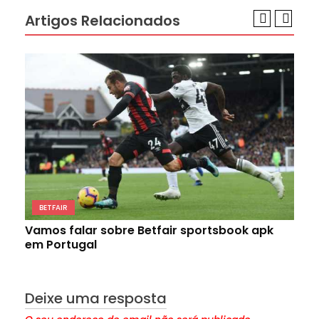
Artigos Relacionados
BETFAIR
Vamos falar sobre Betfair sportsbook apk
O 
em Portugal
me
Deixe uma resposta