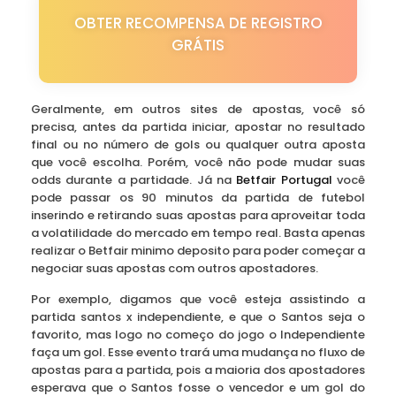
OBTER RECOMPENSA DE REGISTRO
GRÁTIS
Geralmente, em outros sites de apostas, você só
precisa, antes da partida iniciar, apostar no resultado
final ou no número de gols ou qualquer outra aposta
que você escolha. Porém, você não pode mudar suas
odds durante a partidade. Já na
Betfair Portugal
você
pode passar os 90 minutos da partida de futebol
inserindo e retirando suas apostas para aproveitar toda
a volatilidade do mercado em tempo real. Basta apenas
realizar o Betfair minimo deposito para poder começar a
negociar suas apostas com outros apostadores.
Por exemplo, digamos que você esteja assistindo a
partida santos x independiente, e que o Santos seja o
favorito, mas logo no começo do jogo o Independiente
faça um gol. Esse evento trará uma mudança no fluxo de
apostas para a partida, pois a maioria dos apostadores
esperava que o Santos fosse o vencedor e um gol do