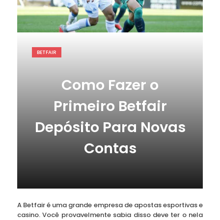
BETFAIR
Como Fazer o
Primeiro Betfair
Depósito Para Novas
Contas
A Betfair é uma grande empresa de apostas esportivas e
casino. Você provavelmente sabia disso deve ter o nela